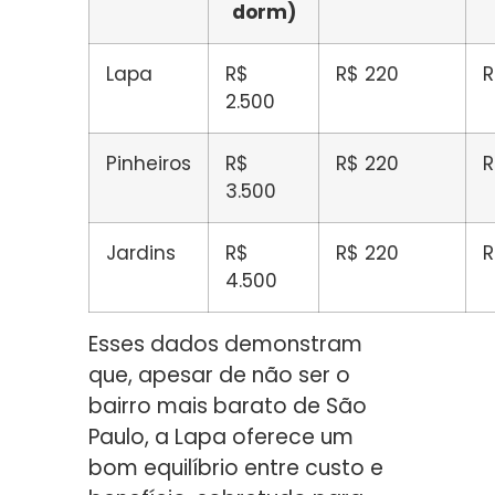
dorm)
Lapa
R$
R$ 220
R
2.500
Pinheiros
R$
R$ 220
R
3.500
Jardins
R$
R$ 220
R
4.500
Esses dados demonstram
que, apesar de não ser o
bairro mais barato de São
Paulo, a Lapa oferece um
bom equilíbrio entre custo e